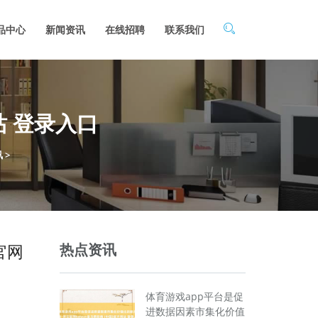
品中心
新闻资讯
在线招聘
联系我们
站 登录入口
讯
>
官网
热点资讯
体育游戏app平台是促
进数据因素市集化价值