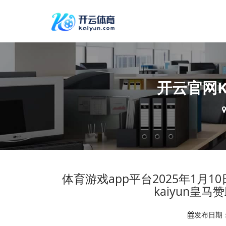
开云官网K
体育游戏app平台2025年1月
kaiyun皇马
发布日期：2