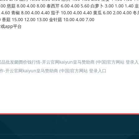
 5.00 慈菇 8.00 4.00 8.00 泰西芹 6.00 4.00 5.60 白萝卜 3.00 1.00 1.40 
 4.60 青椒 8.00 4.00 4.40 茄子 10.00 4.00 4.40 黄瓜 6.00 2.00 4.00 冬
60 香菇 15.00 12.00 13.00 金针菇 10.00 4.00 7.00
戏app平台
品批发阛阓价钱行情-开云官网kaiyun皇马赞助商 (中国)官方网站 登录
开云官网kaiyun皇马赞助商 (中国)官方网站 登录入口