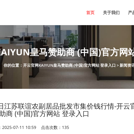
首页
关于我们
产
AIYUN皇马赞助商 (中国)官方网
你的位置：
开云官网KAIYUN皇马赞助商 (中国)官方网站 登录入口
>
新闻资
10日江苏联谊农副居品批发市集价钱行情-开云
赞助商 (中国)官方网站 登录入口
025-07-11 10:59 点击次数：135