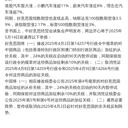
港股汽车股大涨，小鹏汽车涨超11%，蔚来汽车涨近8%，理念念汽
车涨超7%。
同期，好意思股指数期货也直线走高，纳斯达克100指数期货涨3.5
9%，谈指期货涨2.17%，标普500指数期货涨近3%。
音书面上，中好意思经贸会谈集会声明发布，两边开心将于2025年
5月14日前遴荐以下举措：
好意思国将（一）修改2025年4月2日第14257号行政令中规章的对
中国商品（包括香港特别行政区和澳门特别行政区商品）加征的从
价关税，其中，24%的关税在启动的90天内暂停试验，同期保留按
该行政令的规章对这些商品加征剩余10%的关税；（二）取消凭证
2025年4月8日第14259号行政令和2025年4月9日第14266号行政
令对这些商品的加征关税。
中国将（一）相应修改税委会公告2025年第4号规章的对好意思国
商品加征的从价关税，其中，24%的关税在启动的90天内暂停试
验，同期保留对这些商品加征剩余10%的关税，并取消凭证税委会
公告2025年第5号和第6号对这些商品的加征关税；（二）遴荐必要
阵势，暂停或取消自2025年4月2日起针对好意思国的非关税反制阵
势。