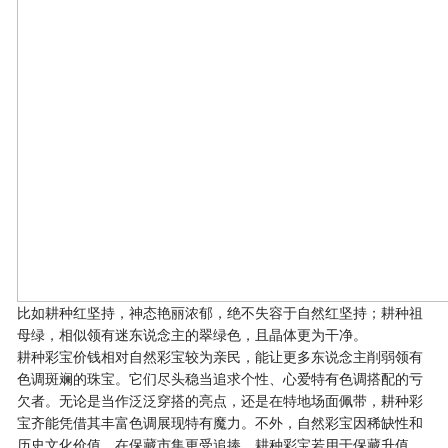
比如耕种红坚持，神态艳丽浓郁，绝不失容于自然红坚持；耕种祖
母绿，相似领有迷东说念主的翠绿色，且晶体更为干净。
耕种彩宝价钱相对自然彩宝较为亲民，能让更多东说念主削弱领有
色调斑斓的珠宝。它们尽头稳当追求个性、心爱特有色调搭配的亏
欠者。无论是当作泛泛穿搭的亮点，还是在特地场面佩带，耕种彩
宝齐能凭借其丰富色调展现特有魔力。不外，自然彩宝因稀缺性和
历史文化价值，在保藏市集更受追捧，耕种彩宝若用于保藏升值，