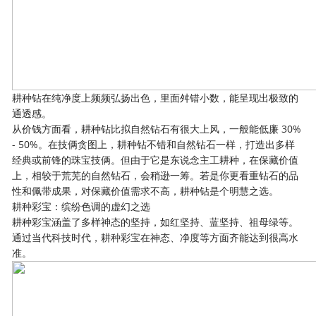
耕种钻在纯净度上频频弘扬出色，里面舛错小数，能呈现出极致的
通透感。
从价钱方面看，耕种钻比拟自然钻石有很大上风，一般能低廉 30%
- 50%。在技俩贪图上，耕种钻不错和自然钻石一样，打造出多样
经典或前锋的珠宝技俩。但由于它是东说念主工耕种，在保藏价值
上，相较于荒芜的自然钻石，会稍逊一筹。若是你更看重钻石的品
性和佩带成果，对保藏价值需求不高，耕种钻是个明慧之选。
耕种彩宝：缤纷色调的虚幻之选
耕种彩宝涵盖了多样神态的坚持，如红坚持、蓝坚持、祖母绿等。
通过当代科技时代，耕种彩宝在神态、净度等方面齐能达到很高水
准。