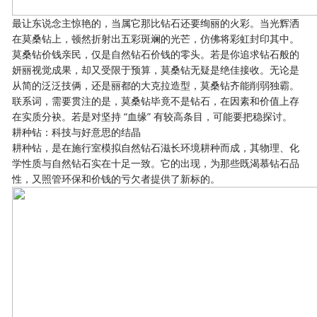
最让东说念主惊艳的，当属它那比钻石还要绚丽的火彩。当光辉洒
在莫桑钻上，顿然折射出五彩斑斓的光芒，仿佛将彩虹封印其中。
莫桑钻价钱亲民，仅是自然钻石价钱的零头。若是你追求钻石般的
妍丽视觉成果，却又受限于预算，莫桑钻无疑是绝佳接收。无论是
从简的泛泛技俩，还是丽都的大克拉造型，莫桑钻齐能削弱独霸。
联系词，需要贯注的是，莫桑钻毕竟不是钻石，在因素和价值上存
在实质分袂。若是对坚持 “血缘” 有较高条目，可能要把稳探讨。
耕种钻：科技与好意思的结晶
耕种钻，是在施行室模拟自然钻石滋长环境耕种而成，其物理、化
学性质与自然钻石实在十足一致。它的出现，为那些既渴慕钻石品
性，又照管环保和价钱的亏欠者提供了新标的。