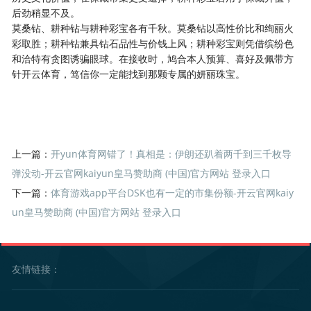
后劲稍显不及。
莫桑钻、耕种钻与耕种彩宝各有千秋。莫桑钻以高性价比和绚丽火
彩取胜；耕种钻兼具钻石品性与价钱上风；耕种彩宝则凭借缤纷色
和洽特有贪图诱骗眼球。在接收时，鸠合本人预算、喜好及佩带方
针开云体育，笃信你一定能找到那颗专属的妍丽珠宝。
上一篇：
开yun体育网错了！真相是：伊朗还趴着两千到三千枚导
弹没动-开云官网kaiyun皇马赞助商 (中国)官方网站 登录入口
下一篇：
体育游戏app平台DSK也有一定的市集份额-开云官网kaiy
un皇马赞助商 (中国)官方网站 登录入口
友情链接：